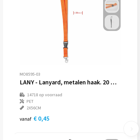
Trolleys
Aktetassen
Goodiebags
MO8595-03
LANY - Lanyard, metalen haak. 20 mm
14718
op voorraad
PET
2X56CM
€ 0,45
vanaf