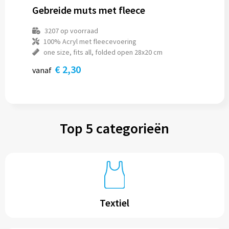
Gebreide muts met fleece
3207
op voorraad
100% Acryl met fleecevoering
one size, fits all, folded open 28x20 cm
€ 2,30
vanaf
Top 5 categorieën
Textiel