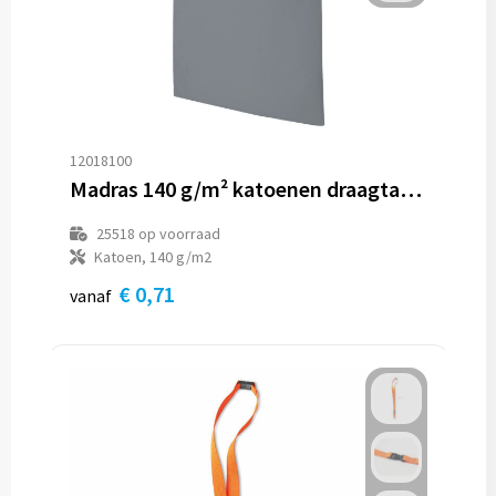
Reistassen
Reistassensets
Rugzakken
12018100
Schoenentassen
Madras 140 g/m² katoenen draagtas 7L
Schoudertassen
25518
op voorraad
Katoen, 140 g/m2
Sporttassen
€ 0,71
vanaf
Strandtassen
Tablettassen
Toilettassen
Waterbestendige tassen