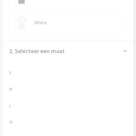
Trolleys
White
Aktetassen
Goodiebags
2. Selecteer een maat
S
M
L
XL