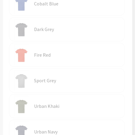
Reistassen
Cobalt Blue
Reistassensets
Dark Grey
Rugzakken
Schoenentassen
Fire Red
Schoudertassen
Sporttassen
Sport Grey
Strandtassen
Tablettassen
Urban Khaki
Toilettassen
Urban Navy
Waterbestendige tassen