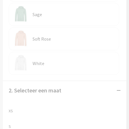
Trolleys
Sage
Aktetassen
Soft Rose
Goodiebags
White
2. Selecteer een maat
XS
S