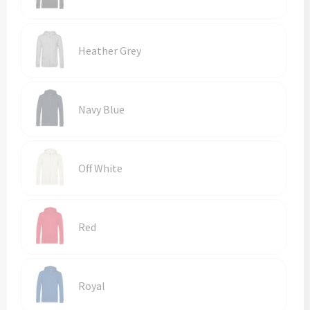
Reistassen
Reistassensets
Heather Grey
Rugzakken
Schoenentassen
Navy Blue
Schoudertassen
Off White
Sporttassen
Strandtassen
Red
Tablettassen
Toilettassen
Royal
Waterbestendige tassen