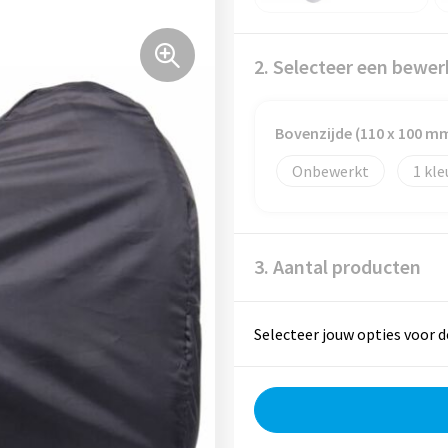
2. Selecteer een bewer
Bovenzijde (110 x 100 m
Onbewerkt
1
3. Aantal producten
Selecteer jouw opties voor d