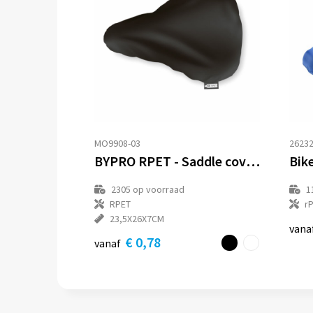
MO9908-03
26232
BYPRO RPET - Saddle cover RPET
2305
op voorraad
1
RPET
r
23,5X26X7CM
vana
€ 0,78
vanaf