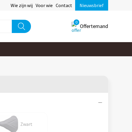
Wie zijn wij
Voor wie
Contact
Nieuwsbrief
0
Offertemand
Zwart