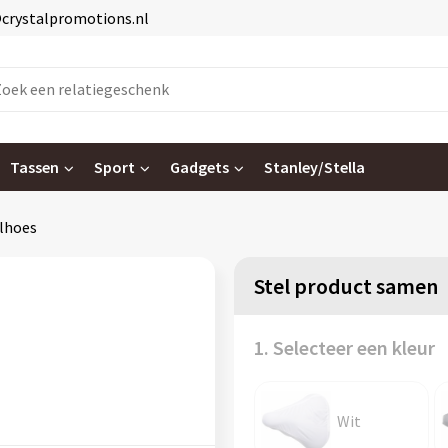
@crystalpromotions.nl
Tassen
Sport
Gadgets
Stanley/Stella
lhoes
Stel product samen
1. Selecteer een kleur
Wit