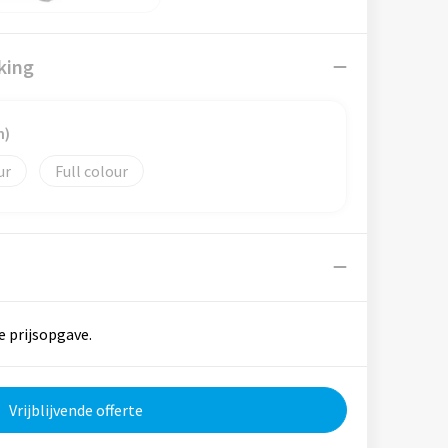
king
m)
Full colour
e prijsopgave.
Vrijblijvende offerte