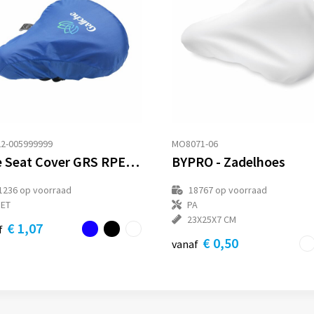
2-005999999
MO8071-06
Bike Seat Cover GRS RPET zadelhoes
BYPRO - Zadelhoes
1236
op voorraad
18767
op voorraad
PET
PA
23X25X7 CM
€ 1,07
f
€ 0,50
vanaf