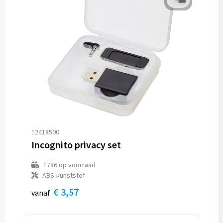
12418590
Incognito privacy set
1786
op voorraad
ABS-kunststof
€ 3,57
vanaf