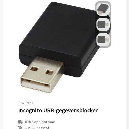
12417890
Incognito USB-gegevensblocker
8282
op voorraad
ABS-kunststof