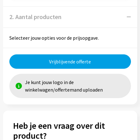
Reistassen
2. Aantal producten
Reistassensets
Rugzakken
Selecteer jouw opties voor de prijsopgave.
Schoenentassen
Vrijblijvende offerte
Schoudertassen
Sporttassen
Je kunt jouw logo in de
winkelwagen/offertemand uploaden
Strandtassen
Tablettassen
Heb je een vraag over dit
Toilettassen
product?
Waterbestendige tassen