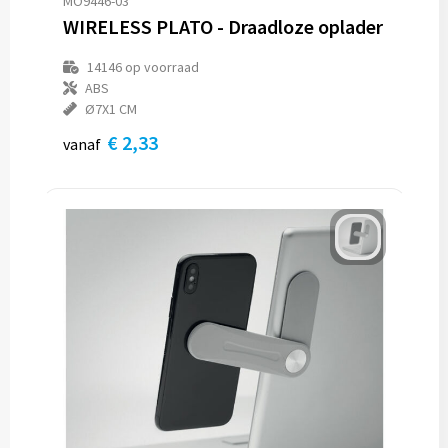
MO9446-03
WIRELESS PLATO - Draadloze oplader
14146
op voorraad
ABS
Ø7X1 CM
€ 2,33
vanaf