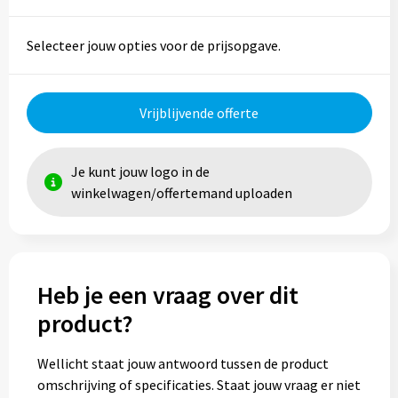
Trolleys
Selecteer jouw opties voor de prijsopgave.
Aktetassen
Vrijblijvende offerte
Goodiebags
Je kunt jouw logo in de
winkelwagen/offertemand uploaden
Heb je een vraag over dit
product?
Wellicht staat jouw antwoord tussen de product
omschrijving of specificaties. Staat jouw vraag er niet