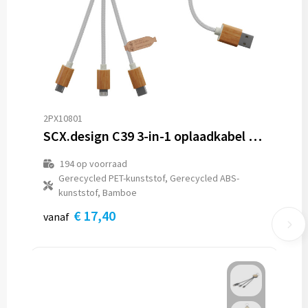
2PX10801
SCX.design C39 3-in-1 oplaadkabel van rPET met oplichtend logo en vierkante behuizing van bamboe
194
op voorraad
Gerecycled PET-kunststof, Gerecycled ABS-
kunststof, Bamboe
€ 17,40
vanaf