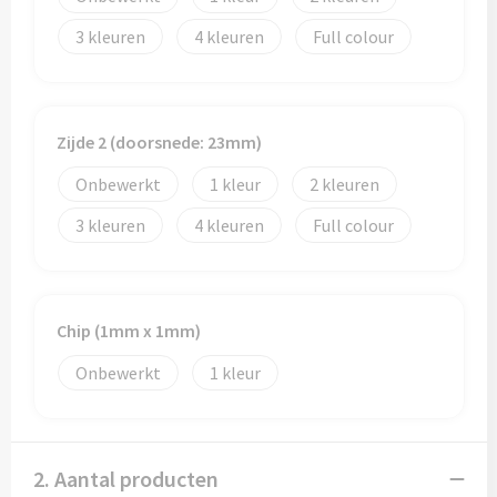
Reistassen
3
4
Full colour
Reistassensets
Rugzakken
Zijde 2 (doorsnede: 23mm)
Schoenentassen
Onbewerkt
1
2
Schoudertassen
3
4
Full colour
Sporttassen
Strandtassen
Chip (1mm x 1mm)
Onbewerkt
1
Tablettassen
Toilettassen
2. Aantal producten
Waterbestendige tassen