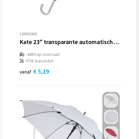
10903900
Kate 23" transparante automatische paraplu
4489
op voorraad
POE-kunststof
€ 5,19
vanaf