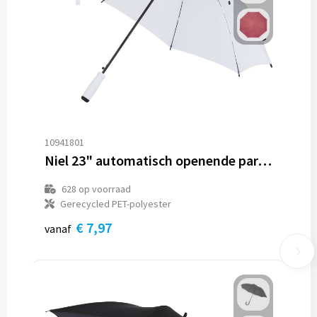
10941801
Niel 23" automatisch openende paraplu van gerecycled PET
628
op voorraad
Gerecycled PET-polyester
€ 7,97
vanaf