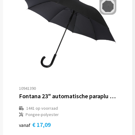
10941390
Fontana 23" automatische paraplu met carbon look en gebogen handvat
1441
op voorraad
Pongee-polyester
€ 17,09
vanaf