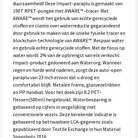
duurzaamheid! Deze Impact-paraplu is gemaakt van
190T RPET-pongee met AWARE™ -tracer. Met
AWARE™ wordt het gebruik van echte gerecyclede
stoffen en claims over waterreductie gegarandeerd
door gebruik te maken van de unieke fysieke tracer en
blockchain-technologie van AWARE™. Bespaar water
en gebruik echte gerecyclede stoffen. Met de focus op
water wordt 2% van de opbrengst van elk verkocht
Impact-product gedoneerd aan Water.org. Wanneer
regen en harde wind naderen, zorgt deze auto-open
paraplu van 23 inch ervoor dat u droog en
comfortabel blijft. Metalen frame, glasvezelribben
en PP handvat. Voor het doek zijn 8.2 PET-
flessen(500ml) hergebruikt. Waterbesparing is
gebaseerd op cijfers in vergelijking met
conventionele vezels. Deze berekende indicatie is
gebaseerd op betrouwbare LCA-gegevens zoals
gepubliceerd door Textile Exchange in hun Material
Snapshots 2016.