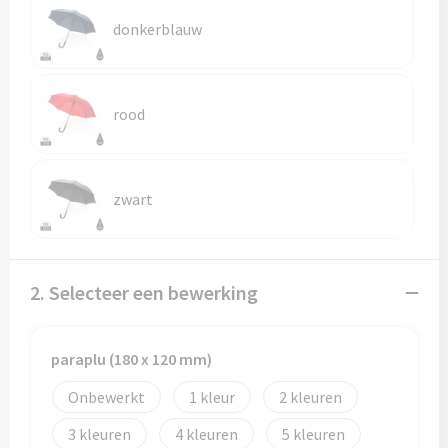
Reistassen
donkerblauw
Reistassensets
Rugzakken
rood
Schoenentassen
Schoudertassen
zwart
Sporttassen
2. Selecteer een bewerking
Strandtassen
Tablettassen
paraplu (180 x 120 mm)
Toilettassen
Onbewerkt
1
2
3
4
5
Waterbestendige tassen