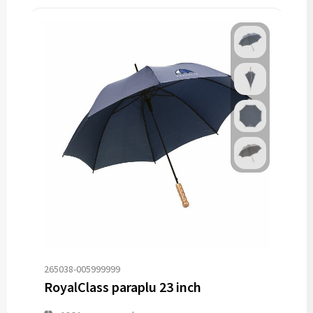
265038-005999999
RoyalClass paraplu 23 inch