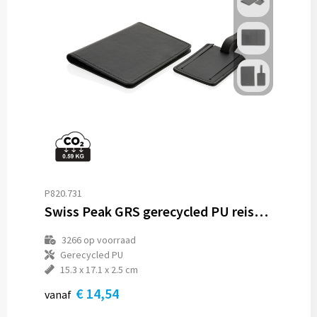
P820.731
Swiss Peak GRS gerecycled PU reiscadeauset
3266
op voorraad
Gerecycled PU
15.3 x 17.1 x 2.5 cm
€ 14,54
vanaf