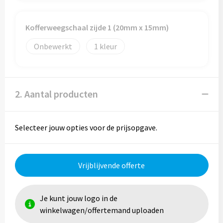
Reistassen
Reistassensets
Kofferweegschaal zijde 1 (20mm x 15mm)
Onbewerkt
1
Rugzakken
Schoenentassen
2. Aantal producten
Schoudertassen
Sporttassen
Selecteer jouw opties voor de prijsopgave.
Strandtassen
Vrijblijvende offerte
Tablettassen
Toilettassen
Je kunt jouw logo in de
winkelwagen/offertemand uploaden
Waterbestendige tassen