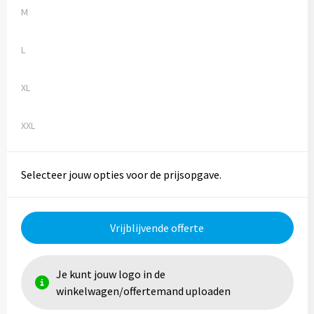
Reistassen
M
Reistassensets
L
Rugzakken
XL
Schoenentassen
XXL
Schoudertassen
Sporttassen
Selecteer jouw opties voor de prijsopgave.
Strandtassen
Vrijblijvende offerte
Tablettassen
Je kunt jouw logo in de
Toilettassen
winkelwagen/offertemand uploaden
Waterbestendige tassen