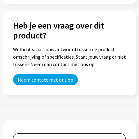
Trolleys
Heb je een vraag over dit
Aktetassen
product?
Goodiebags
Wellicht staat jouw antwoord tussen de product
omschrijving of specificaties. Staat jouw vraag er niet
tussen? Neem dan contact met ons op
Neem contact met ons op