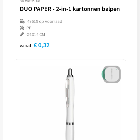
MO9895-08
DUO PAPER - 2-in-1 kartonnen balpen
48619
op voorraad
PP
Ø1X14 CM
€ 0,32
vanaf