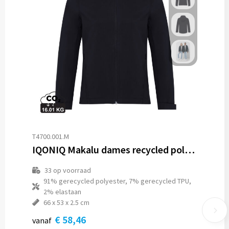
T4700.001.M
IQONIQ Makalu dames recycled polyester softshell jas
33
op voorraad
91% gerecycled polyester, 7% gerecycled TPU,
2% elastaan
66 x 53 x 2.5 cm
€ 58,46
vanaf