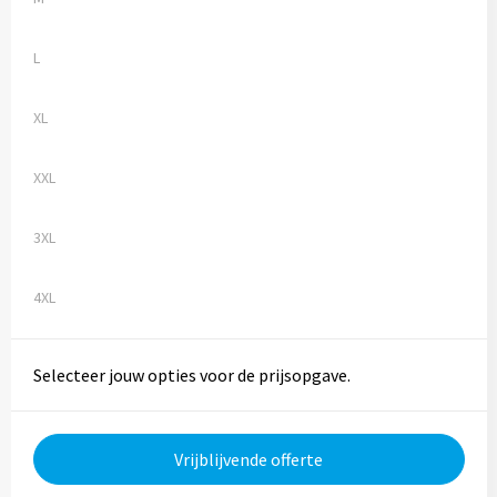
Trolleys
L
Aktetassen
XL
Goodiebags
XXL
3XL
4XL
Selecteer jouw opties voor de prijsopgave.
Vrijblijvende offerte