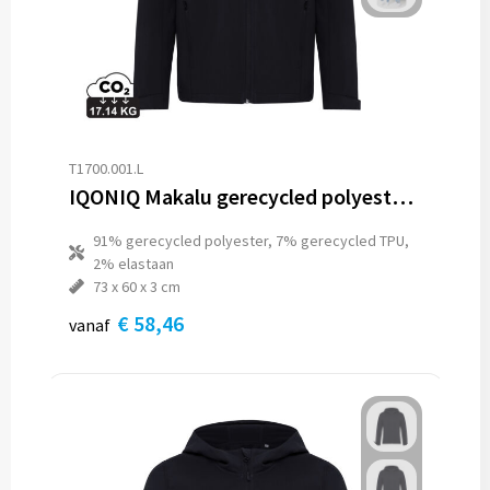
T1700.001.L
IQONIQ Makalu gerecycled polyester softshell jas
91% gerecycled polyester, 7% gerecycled TPU,
2% elastaan
73 x 60 x 3 cm
€ 58,46
vanaf