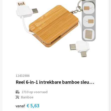
12432906
Reel 6-in-1 intrekbare bamboe sleutelhanger oplaadkabel
2710
op voorraad
Bamboe
€ 5,63
vanaf