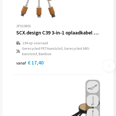
2PX10801
SCX.design C39 3-in-1 oplaadkabel van rPET met oplichtend logo en vierkante behuizing van bamboe
194
op voorraad
Gerecycled PET-kunststof, Gerecycled ABS-
kunststof, Bamboe
€ 17,40
vanaf