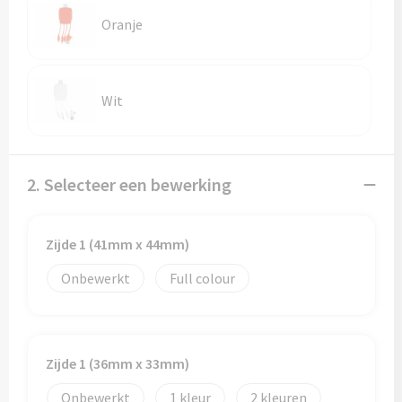
Reistassen
Oranje
Reistassensets
Rugzakken
Wit
Schoenentassen
Schoudertassen
2. Selecteer een bewerking
Sporttassen
Zijde 1 (41mm x 44mm)
Strandtassen
Onbewerkt
Full colour
Tablettassen
Toilettassen
Zijde 1 (36mm x 33mm)
Onbewerkt
1
2
Waterbestendige tassen