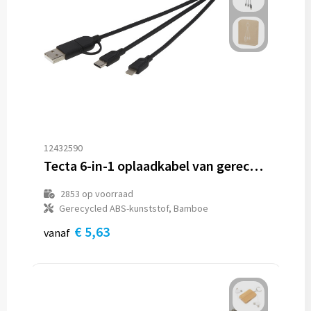
12432590
Tecta 6-in-1 oplaadkabel van gerecycled plastic/bamboe met sleutelhanger
2853
op voorraad
Gerecycled ABS-kunststof, Bamboe
€ 5,63
vanaf