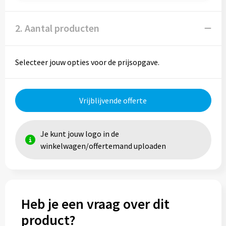
Reistassen
Reistassensets
2. Aantal producten
Rugzakken
Selecteer jouw opties voor de prijsopgave.
Schoenentassen
Schoudertassen
Vrijblijvende offerte
Sporttassen
Je kunt jouw logo in de
winkelwagen/offertemand uploaden
Strandtassen
Tablettassen
Toilettassen
Heb je een vraag over dit
product?
Waterbestendige tassen