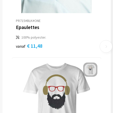
PR715#BLK#ONE
Epaulettes
100% polyester.
€ 11,48
vanaf