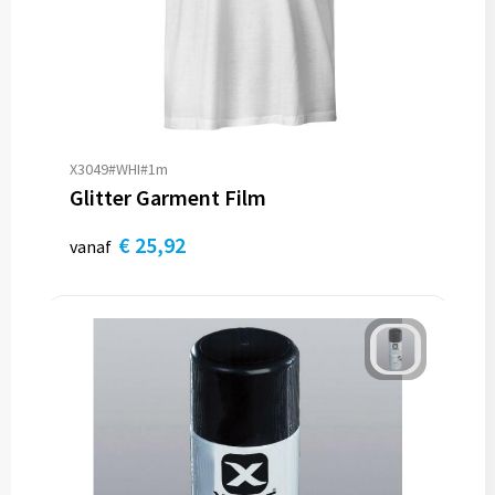
X3049#WHI#1m
Glitter Garment Film
€ 25,92
vanaf