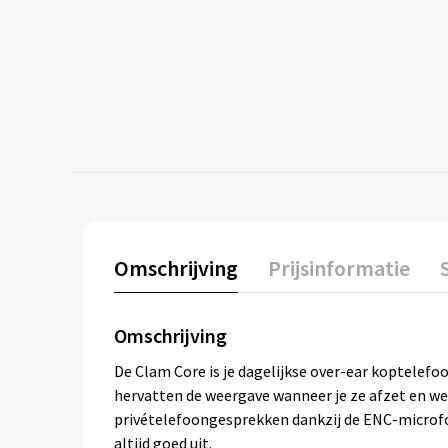
Omschrijving
Prijsinformatie
Omschrijving
De Clam Core is je dagelijkse over-ear koptelef
hervatten de weergave wanneer je ze afzet en wee
privételefoongesprekken dankzij de ENC-microfoon
altijd goed uit.