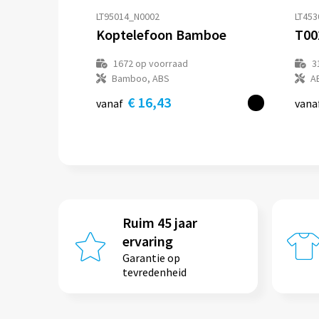
LT95014_N0002
LT453
Koptelefoon Bamboe
1672
op voorraad
3
Bamboo, ABS
A
€ 16,43
vanaf
vana
Ruim 45 jaar
ervaring
Garantie op
tevredenheid