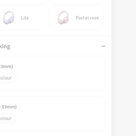
Lila
Pastel rose
king
 53mm)
colour
e: 53mm)
colour