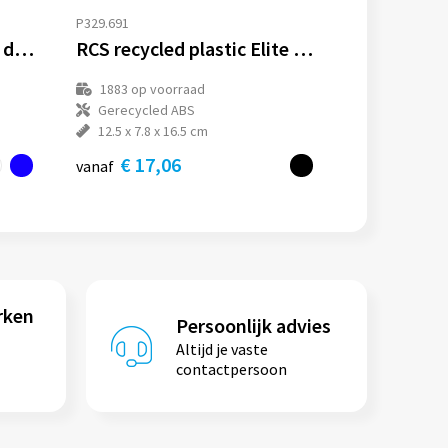
P329.691
Urban Vitamin Belmont draadloze hoofdtelefoon
RCS recycled plastic Elite opvouwbare draadloze koptelefoon
1883
op voorraad
Gerecycled ABS
12.5 x 7.8 x 16.5 cm
€ 17,06
vanaf
rken
Persoonlijk advies
Altijd je vaste
contactpersoon