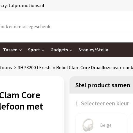
@crystalpromotions.nl
Tassen
Sport
Gadgets
Stanley/Stella
efoons
3HP3200 I Fresh 'n Rebel Clam Core Draadloze over-ear
Stel product samen
 Clam Core
1. Selecteer een kleur
elefoon met
Beige