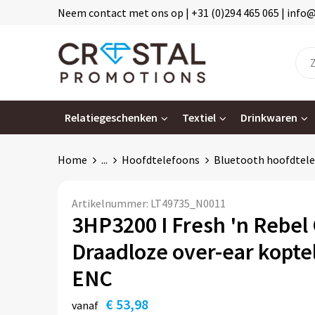
Neem contact met ons op | +31 (0)294 465 065 | info
Relatiegeschenken
Textiel
Drinkwaren
Home
...
Hoofdtelefoons
Bluetooth hoofdtel
Artikelnummer:
LT49735_N0011
3HP3200 I Fresh 'n Rebel
Draadloze over-ear kopt
ENC
€ 53,98
vanaf