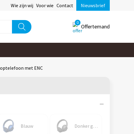
Wie zijn wij
Voor wie
Contact
Nieuwsbrief
0
Offertemand
 koptelefoon met ENC
Blauw
Donker gun metal