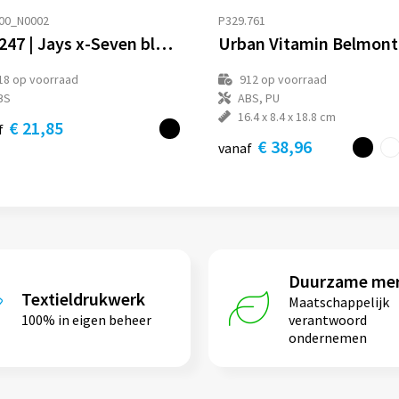
00_N0002
P329.761
T00247 | Jays x-Seven bluetooth hoofdtelefoon
18
op voorraad
912
op voorraad
BS
ABS, PU
16.4 x 8.4 x 18.8 cm
€ 21,85
f
€ 38,96
vanaf
Duurzame me
Textieldrukwerk
Maatschappelijk
100% in eigen beheer
verantwoord
ondernemen