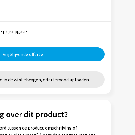
e prijsopgave.
Vrijblijvende offerte
go in de winkelwagen/offertemand uploaden
g over dit product?
ord tussen de product omschrijving of
vraag er niet tussen? Neem dan contact met ons