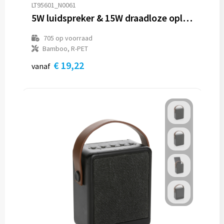
LT95601_N0061
5W luidspreker & 15W draadloze oplader R_PET & bamboe
705
op voorraad
Bamboo, R-PET
€ 19,22
vanaf