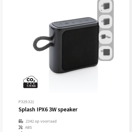
P329.321
Splash IPX6 3W speaker
2342
op voorraad
ABS