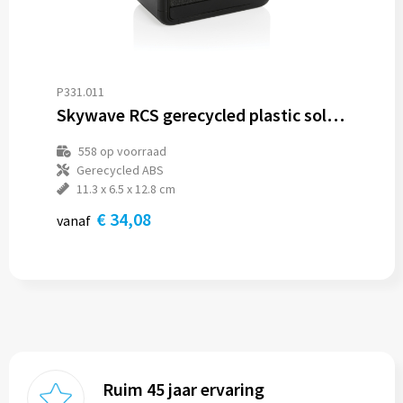
P331.011
Skywave RCS gerecycled plastic solar speaker 12W
558
op voorraad
Gerecycled ABS
11.3 x 6.5 x 12.8 cm
€ 34,08
vanaf
Ruim 45 jaar ervaring