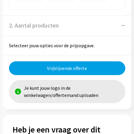
Trolleys
2. Aantal producten
Aktetassen
Goodiebags
Selecteer jouw opties voor de prijsopgave.
Vrijblijvende offerte
Je kunt jouw logo in de
winkelwagen/offertemand uploaden
Heb je een vraag over dit