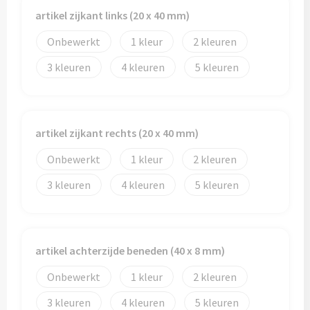
Reistassen
artikel zijkant links (20 x 40 mm)
Reistassensets
Onbewerkt
1
2
3
4
5
Rugzakken
Schoenentassen
artikel zijkant rechts (20 x 40 mm)
Schoudertassen
Onbewerkt
1
2
Sporttassen
3
4
5
Strandtassen
Tablettassen
artikel achterzijde beneden (40 x 8 mm)
Toilettassen
Onbewerkt
1
2
3
4
5
Waterbestendige tassen