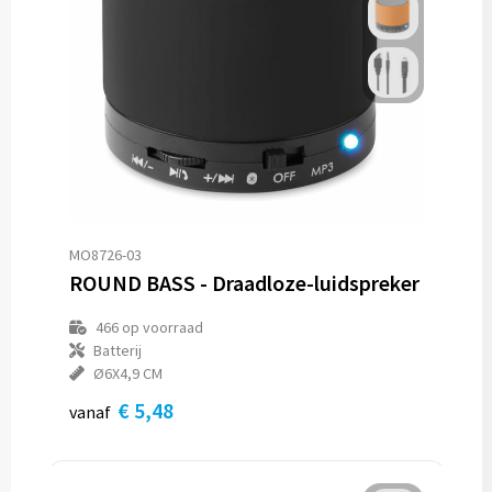
MO8726-03
ROUND BASS - Draadloze-luidspreker
466
op voorraad
Batterij
Ø6X4,9 CM
€ 5,48
vanaf