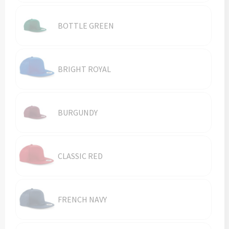
Reistassen
BOTTLE GREEN
Reistassensets
Rugzakken
BRIGHT ROYAL
Schoenentassen
Schoudertassen
BURGUNDY
Sporttassen
Strandtassen
CLASSIC RED
Tablettassen
FRENCH NAVY
Toilettassen
Waterbestendige tassen