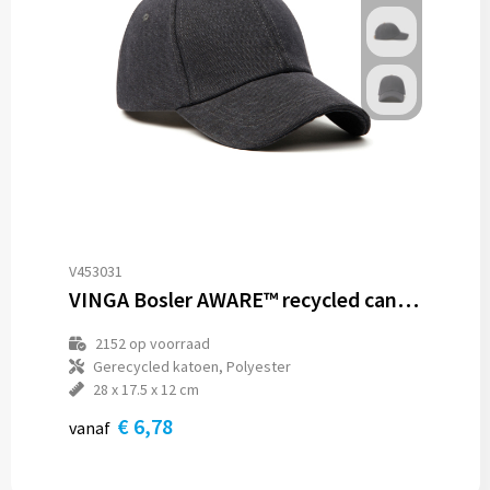
V453031
VINGA Bosler AWARE™ recycled canvas cap
2152
op voorraad
Gerecycled katoen, Polyester
28 x 17.5 x 12 cm
€ 6,78
vanaf