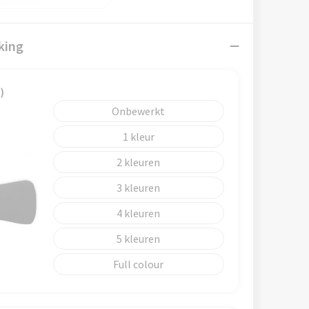
king
)
Onbewerkt
1
2
3
4
5
Full colour