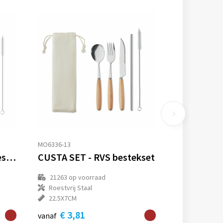
MO6336-13
SETSTRAW - Bamboe bestekset met rietje
CUSTA SET - RVS bestekset
21263
op voorraad
Roestvrij Staal
22.5X7CM
€ 3,81
vanaf