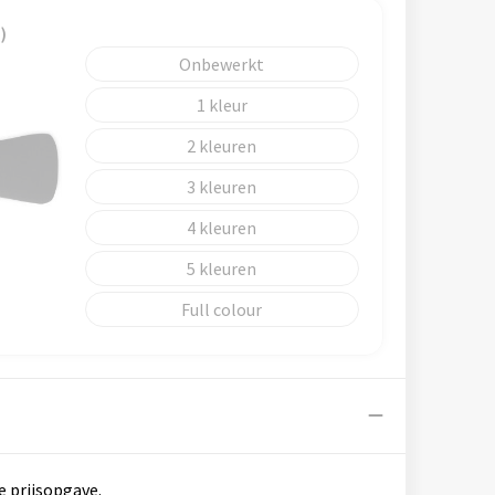
)
Onbewerkt
1
2
3
4
5
Full colour
e prijsopgave.