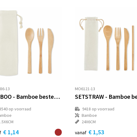
86-13
MO6121-13
SETBOO - Bamboe bestekset
3540
op voorraad
9418
op voorraad
amboe
Bamboe
1.5X6CM
24X6CM
€ 1,14
€ 1,53
f
vanaf