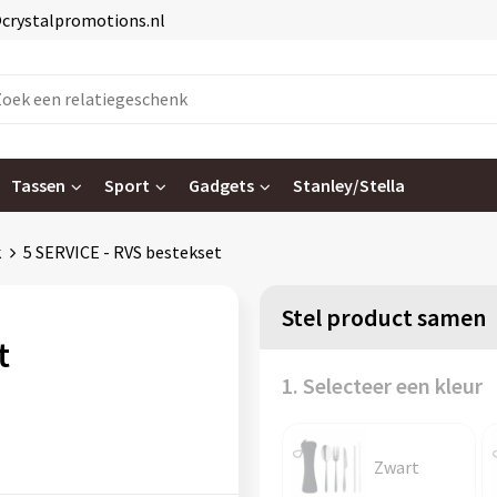
@crystalpromotions.nl
Tassen
Sport
Gadgets
Stanley/Stella
k
5 SERVICE - RVS bestekset
Stel product samen
t
1. Selecteer een kleur
Zwart