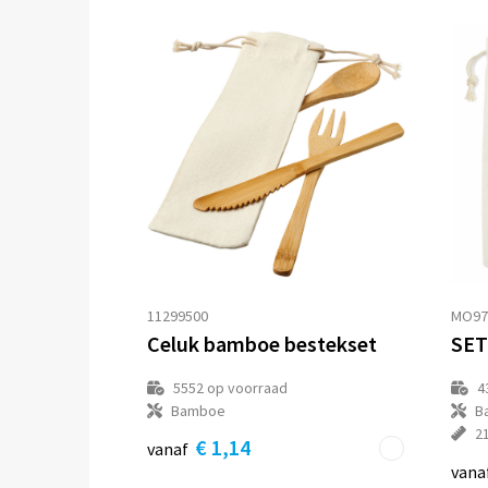
11299500
MO97
Celuk bamboe bestekset
5552
op voorraad
4
Bamboe
B
2
€ 1,14
vanaf
vana