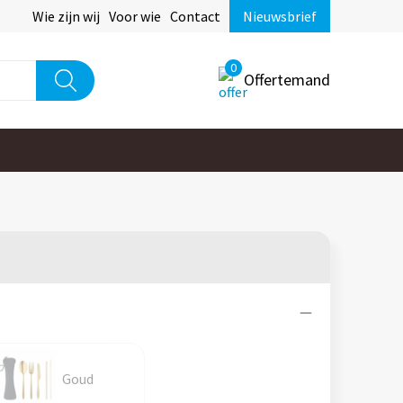
Wie zijn wij
Voor wie
Contact
Nieuwsbrief
0
Offertemand
Goud