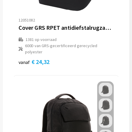
12051082
Cover GRS RPET antidiefstalrugzak 18L
1381
op voorraad
600D van GRS-gecertificeerd gerecycled
polyester
€ 24,32
vanaf