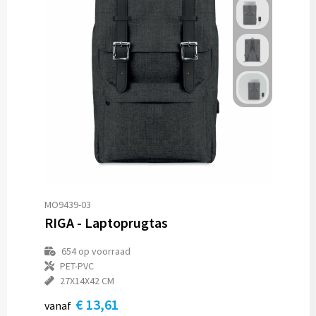
MO9439-03
RIGA - Laptoprugtas
654
op voorraad
PET-PVC
27X14X42 CM
€ 13,61
vanaf