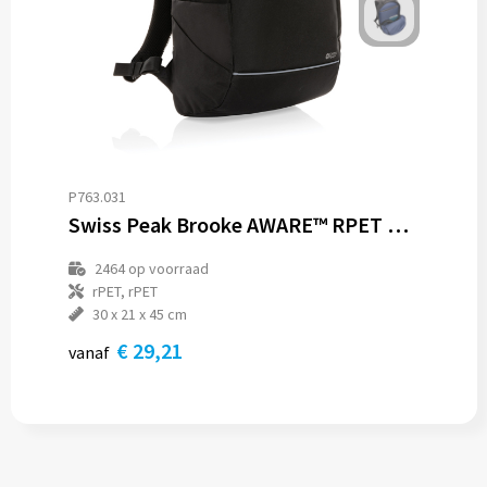
P763.031
Swiss Peak Brooke AWARE™ RPET daily 15.6" laptop rugzak
2464
op voorraad
rPET, rPET
30 x 21 x 45 cm
€ 29,21
vanaf