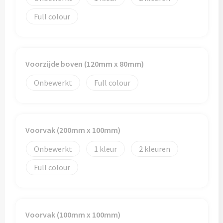
Reistassen
Full colour
Reistassensets
Rugzakken
Voorzijde boven (120mm x 80mm)
Schoenentassen
Onbewerkt
Full colour
Schoudertassen
Sporttassen
Voorvak (200mm x 100mm)
Strandtassen
Onbewerkt
1
2
Full colour
Tablettassen
Toilettassen
Voorvak (100mm x 100mm)
Waterbestendige tassen