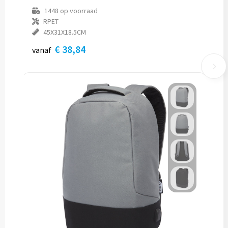
1448
op voorraad
RPET
45X31X18.5CM
€ 38,84
vanaf