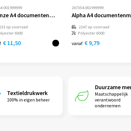
4-001999999
267354-001999999
Firenze A4 documentenmap
Alpha A4 documenten
233
op voorraad
2247
op voorraad
olyester 600D
Polyester 600D
€ 11,50
€ 9,79
f
vanaf
Duurzame me
Textieldrukwerk
Maatschappelijk
100% in eigen beheer
verantwoord
ondernemen