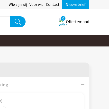
Wie zijn wij
Voor wie
Contact
Nieuwsbrief
0
Offertemand
king
m)