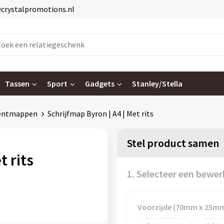
@crystalpromotions.nl
Tassen
Sport
Gadgets
Stanley/Stella
entmappen
Schrijfmap Byron | A4 | Met rits
Stel product samen
t rits
1. Selecteer een bewer
Voorzijde (70mm x 25m