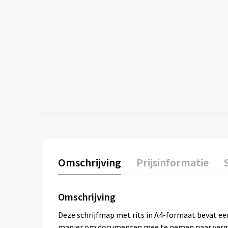
Omschrijving
Prijsinformatie
Omschrijving
Deze schrijfmap met rits in A4-formaat bevat een
manier om documenten mee te nemen naar verg