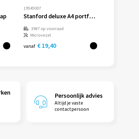
19545007
map
Stanford deluxe A4 portfolio met ritssluiting
3987
op voorraad
Microvezel
€ 19,40
vanaf
rken
Persoonlijk advies
Altijd je vaste
contactpersoon