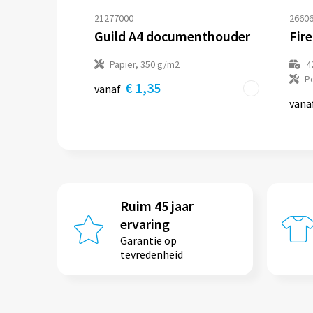
21277000
26606
Guild A4 documenthouder
Papier, 350 g/m2
4
P
€ 1,35
vanaf
vana
Ruim 45 jaar
ervaring
Garantie op
tevredenheid