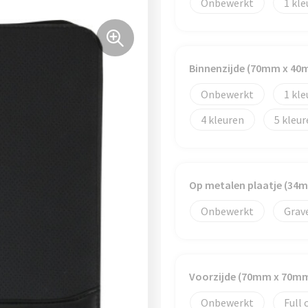
Onbewerkt
1
Binnenzijde (70mm x 40
Onbewerkt
1
4
5
Op metalen plaatje (34
Onbewerkt
Grav
Voorzijde (70mm x 70m
Onbewerkt
Full 