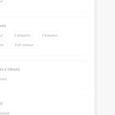
mm)
2
3
Full colour
mm x 10mm)
eren
m)
colour