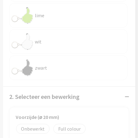
Reistassen
lime
Reistassensets
Rugzakken
wit
Schoenentassen
Schoudertassen
zwart
Sporttassen
Strandtassen
2. Selecteer een bewerking
Tablettassen
Voorzijde (⌀ 20 mm)
Toilettassen
Onbewerkt
Full colour
Waterbestendige tassen