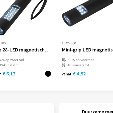
2700
10424300
Lutz 28-LED magnetische zaklantaarn
524
op voorraad
5825
op voorraad
BS-kunststof
ABS-kunststof
€ 6,12
€ 4,92
f
vanaf
Duurzame me