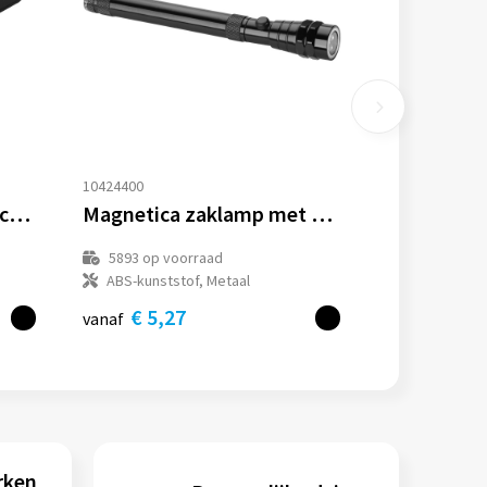
10424400
Mini-grip LED magnetische zaklamp
Magnetica zaklamp met pick-up tool
5893
op voorraad
ABS-kunststof, Metaal
€ 5,27
vanaf
rken