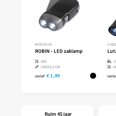
MO8235-03
1340
ROBIN - LED zaklamp
ABS
1
10X5X2,5 CM
A
€ 1,49
vanaf
vana
Ruim 45 jaar