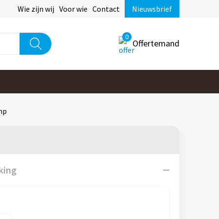
Wie zijn wij
Voor wie
Contact
Nieuwsbrief
0
Offertemand
mp
king