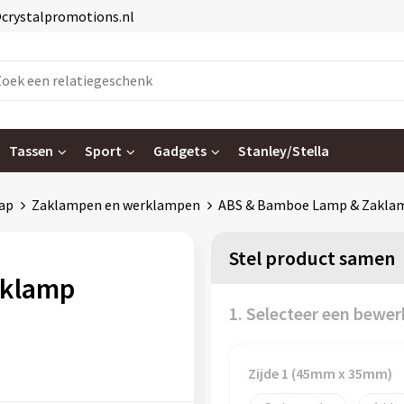
@crystalpromotions.nl
Tassen
Sport
Gadgets
Stanley/Stella
ap
Zaklampen en werklampen
ABS & Bamboe Lamp & Zakla
Stel product samen
aklamp
1. Selecteer een bewer
Zijde 1 (45mm x 35mm)