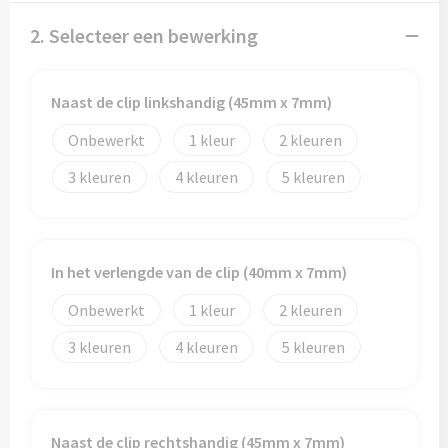
2. Selecteer een bewerking
Trolleys
Aktetassen
Naast de clip linkshandig (45mm x 7mm)
Onbewerkt
1
2
Goodiebags
3
4
5
In het verlengde van de clip (40mm x 7mm)
Onbewerkt
1
2
3
4
5
Naast de clip rechtshandig (45mm x 7mm)