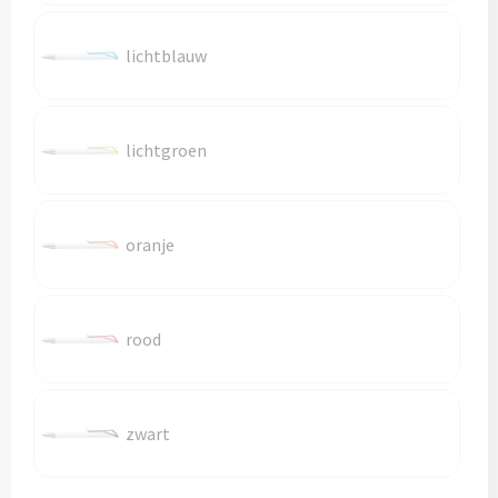
Reistassen
lichtblauw
Reistassensets
Rugzakken
lichtgroen
Schoenentassen
Schoudertassen
oranje
Sporttassen
Strandtassen
rood
Tablettassen
zwart
Toilettassen
Waterbestendige tassen