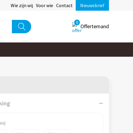
Wie zijn wij
Voor wie
Contact
Nieuwsbrief
0
Offertemand
king
mm)