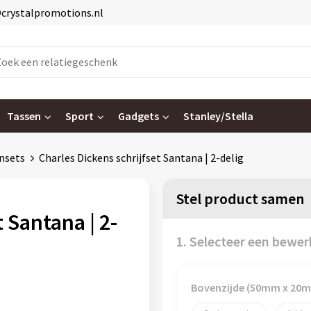
@crystalpromotions.nl
Tassen
Sport
Gadgets
Stanley/Stella
nsets
Charles Dickens schrijfset Santana | 2-delig
Stel product samen
 Santana | 2-
1. Selecteer een bewer
Bovenzijde (50mm x 20