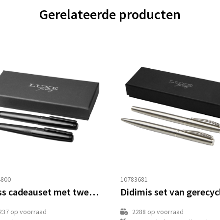
Gerelateerde producten
4800
10783681
Gloss cadeauset met twee pennen (zwarte inkt)
237
op voorraad
2288
op voorraad