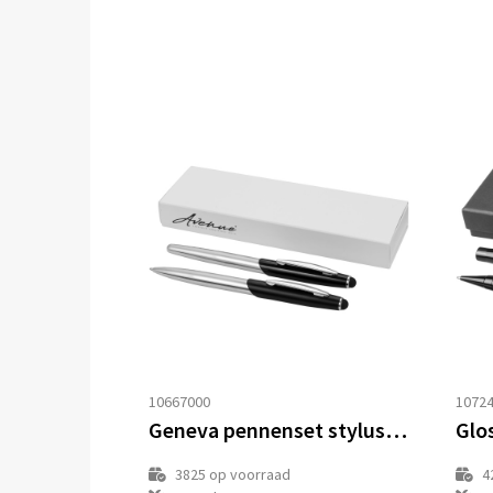
10667000
1072
Geneva pennenset stylus balpen en rollerbalpen (blauwe inkt)
3825
op voorraad
4