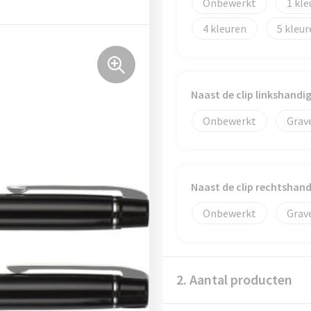
Onbewerkt
1
4
5
Naast de clip linkshand
Onbewerkt
Grav
Naast de clip rechtshan
Onbewerkt
Grav
2. Aantal producten