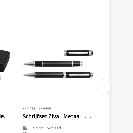
3337-001999999
Didimis set van gerecycled roestvrijstalen balpen en rollerbalpen (zwarte inkt)
Schrijfset Ziva | Metaal | 2 stuks
2219
op voorraad