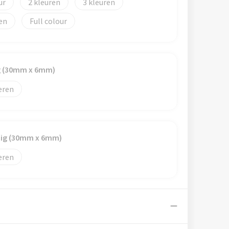
2
3
Full colour
ig (30mm x 6mm)
eren
dig (30mm x 6mm)
eren