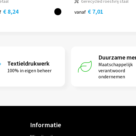
etaal
Gerecycled roestvrij staal
€ 8,24
€ 7,01
f
vanaf
Duurzame me
Textieldrukwerk
Maatschappelijk
100% in eigen beheer
verantwoord
ondernemen
Informatie