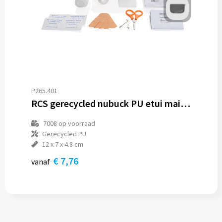
P265.401
RCS gerecycled nubuck PU etui mailable EHBO-set
7008
op voorraad
Gerecycled PU
12 x 7 x 4.8 cm
€ 7,76
vanaf