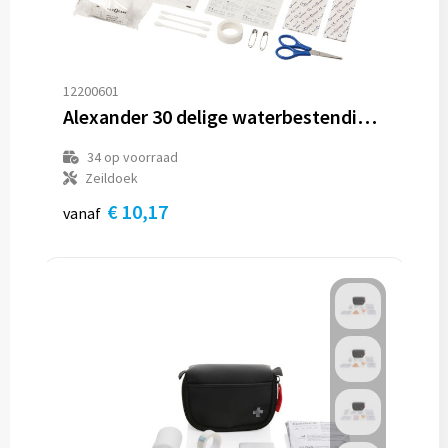
12200601
Alexander 30 delige waterbestendige EHBO-tas
34
op voorraad
Zeildoek
€ 10,17
vanaf