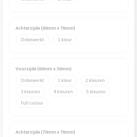
Reistassen
Reistassensets
Achterzijde (80mm x 70mm)
Rugzakken
Onbewerkt
1
Schoenentassen
Schoudertassen
Voorzijde (60mm x 30mm)
Sporttassen
Onbewerkt
1
2
Strandtassen
3
4
5
Full colour
Tablettassen
Toilettassen
Achterzijde (70mm x 70mm)
Waterbestendige tassen