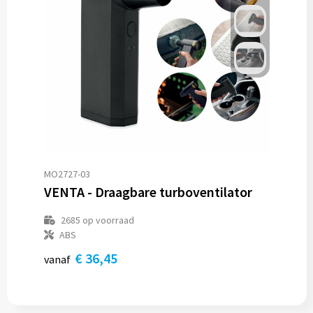
MO2727-03
VENTA - Draagbare turboventilator
2685
op voorraad
ABS
€ 36,45
vanaf