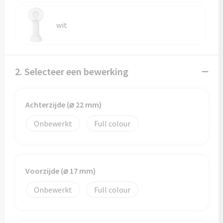
Reistassen
wit
Reistassensets
Rugzakken
2. Selecteer een bewerking
Schoenentassen
Schoudertassen
Achterzijde (⌀ 22 mm)
Sporttassen
Onbewerkt
Full colour
Strandtassen
Voorzijde (⌀ 17 mm)
Tablettassen
Onbewerkt
Full colour
Toilettassen
Waterbestendige tassen