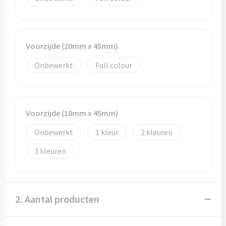
Reistassen
Reistassensets
Voorzijde (20mm x 45mm)
Rugzakken
Onbewerkt
Full colour
Schoenentassen
Schoudertassen
Voorzijde (18mm x 45mm)
Sporttassen
Onbewerkt
1
2
Strandtassen
3
Tablettassen
2. Aantal producten
Toilettassen
Waterbestendige tassen