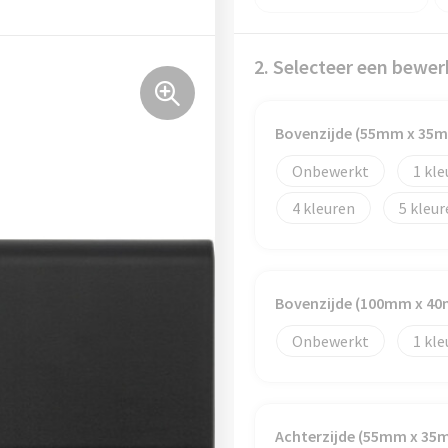
2. Selecteer een bewer
Bovenzijde (55mm x 35
Onbewerkt
1
4
5
Bovenzijde (100mm x 4
Onbewerkt
1
Achterzijde (55mm x 35