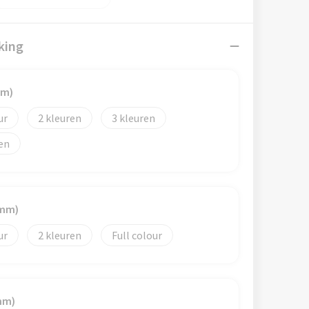
king
mm)
2
3
0mm)
2
Full colour
mm)