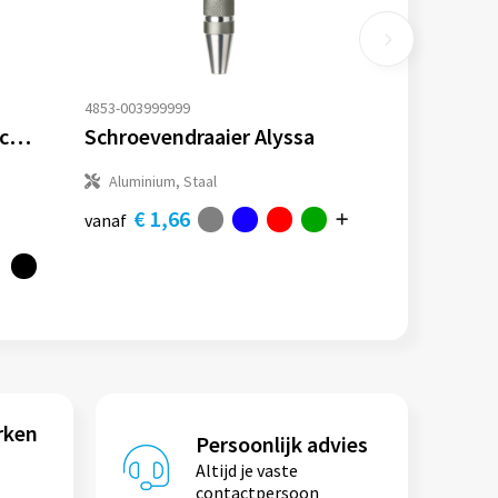
4853-003999999
Gear X 31-in-1 precisie schroeven-draaierset
Schroevendraaier Alyssa
Aluminium, Staal
€ 1,66
vanaf
rken
Persoonlijk advies
Altijd je vaste
contactpersoon