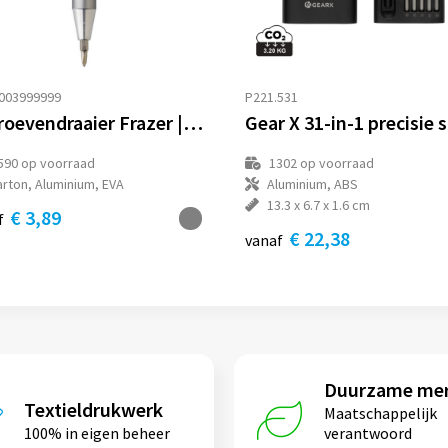
003999999
P221.531
Schroevendraaier Frazer | Aluminium | Met lampje
590
op voorraad
1302
op voorraad
arton, Aluminium, EVA
Aluminium, ABS
13.3 x 6.7 x 1.6 cm
€ 3,89
f
€ 22,38
vanaf
Duurzame me
Textieldrukwerk
Maatschappelijk
100% in eigen beheer
verantwoord