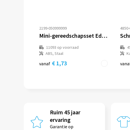
2199-050999999
4850-
Mini-gereedschapsset Edith | 2-in-1 | LED
11093
op voorraad
4
ABS, Staal
K
€ 1,73
vanaf
vana
Ruim 45 jaar
ervaring
Garantie op