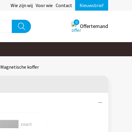
Wie zijn wij
Voor wie
Contact
Nieuwsbrief
0
Offertemand
| Magnetische koffer
zwart