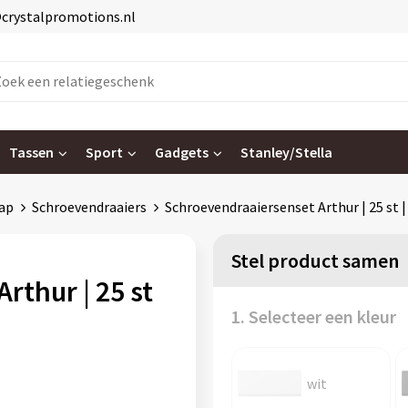
@crystalpromotions.nl
Tassen
Sport
Gadgets
Stanley/Stella
ap
Schroevendraaiers
Schroevendraaiersenset Arthur | 25 st 
Stel product samen
rthur | 25 st
1. Selecteer een kleur
wit