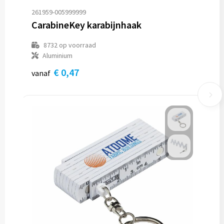
261959-005999999
CarabineKey karabijnhaak
8732
op voorraad
Aluminium
€ 0,47
vanaf