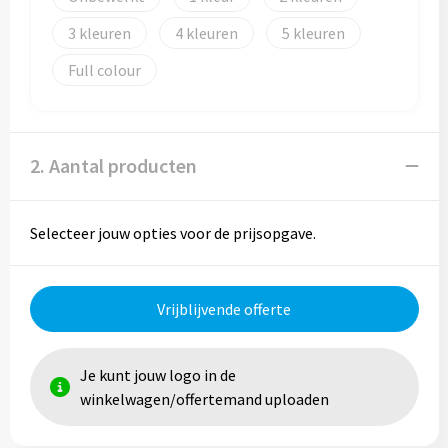
Reistassen
3
4
5
Reistassensets
Full colour
Rugzakken
Schoenentassen
2. Aantal producten
Schoudertassen
Selecteer jouw opties voor de prijsopgave.
Sporttassen
Strandtassen
Vrijblijvende offerte
Tablettassen
Je kunt jouw logo in de
Toilettassen
winkelwagen/offertemand uploaden
Waterbestendige tassen