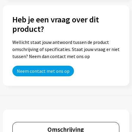
Trolleys
Heb je een vraag over dit
product?
Aktetassen
Goodiebags
Wellicht staat jouw antwoord tussen de product
omschrijving of specificaties. Staat jouw vraag er niet
tussen? Neem dan contact met ons op
Neem contact met ons op
Omschrijving