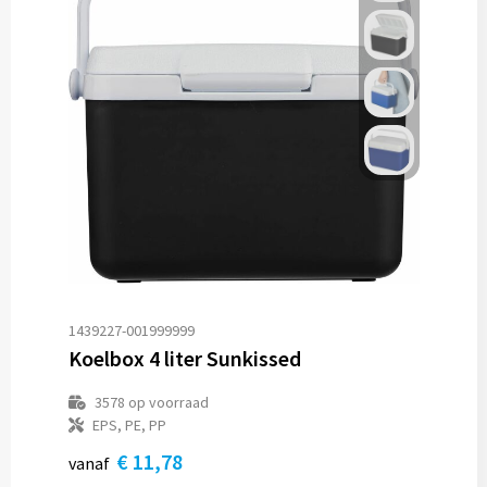
1439227-001999999
Koelbox 4 liter Sunkissed
3578
op voorraad
EPS, PE, PP
€ 11,78
vanaf