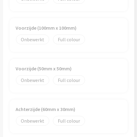
Reistassen
Reistassensets
Voorzijde (100mm x 100mm)
Rugzakken
Onbewerkt
Full colour
Schoenentassen
Schoudertassen
Voorzijde (50mm x 50mm)
Sporttassen
Onbewerkt
Full colour
Strandtassen
Tablettassen
Achterzijde (60mm x 30mm)
Toilettassen
Onbewerkt
Full colour
Waterbestendige tassen