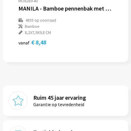
MO6289-40
MANILA - Bamboe pennenbak met LCD klok
4855
op voorraad
Bamboe
8,2X7,9X9,8 CM
€ 8,48
vanaf
Ruim 45 jaar ervaring
Garantie op tevredenheid