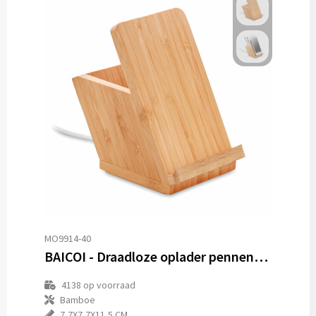
MO9914-40
BAICOI - Draadloze oplader pennenhouder
4138
op voorraad
Bamboe
7,7X7,7X11,5 CM