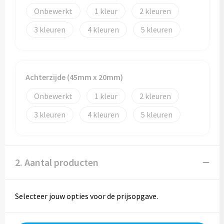
Reistassen
Onbewerkt
1
2
Reistassensets
3
4
5
Rugzakken
Schoenentassen
Achterzijde (45mm x 20mm)
Onbewerkt
1
2
Schoudertassen
3
4
5
Sporttassen
Strandtassen
2. Aantal producten
Tablettassen
Selecteer jouw opties voor de prijsopgave.
Toilettassen
Waterbestendige tassen