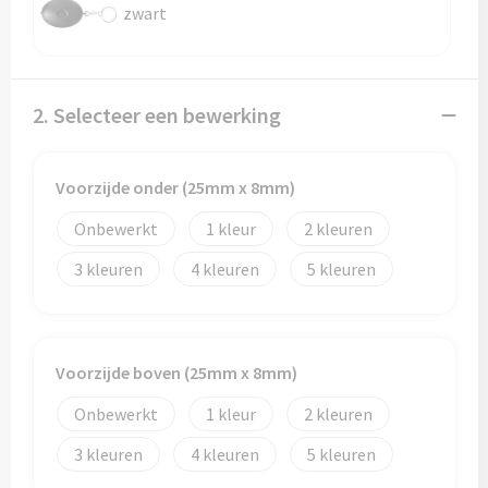
Reistassen
zwart
Reistassensets
Rugzakken
2. Selecteer een bewerking
Schoenentassen
Voorzijde onder (25mm x 8mm)
Schoudertassen
Onbewerkt
1
2
3
4
5
Sporttassen
Strandtassen
Voorzijde boven (25mm x 8mm)
Tablettassen
Onbewerkt
1
2
Toilettassen
3
4
5
Waterbestendige tassen