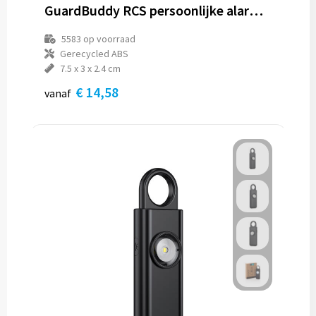
GuardBuddy RCS persoonlijke alarm met USB-C-opladen
5583
op voorraad
Gerecycled ABS
7.5 x 3 x 2.4 cm
€ 14,58
vanaf