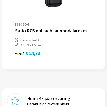
P330.7601
Safio RCS oplaadbaar noodalarm met SOS-functie
Gerecycled ABS
9.6 x 3 x 1.5 cm
€ 24,33
vanaf
Ruim 45 jaar ervaring
Garantie op tevredenheid