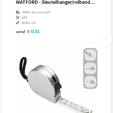
WATFORD - Sleutelhanger/rolbandmaat 1 m
94867
op voorraad
ABS
4X4X1 CM
€ 0,51
vanaf