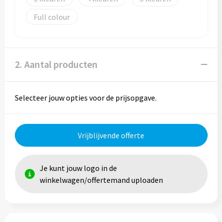
Reistassen
Full colour
Reistassensets
Rugzakken
2. Aantal producten
Schoenentassen
Selecteer jouw opties voor de prijsopgave.
Schoudertassen
Sporttassen
Vrijblijvende offerte
Strandtassen
Je kunt jouw logo in de
Tablettassen
winkelwagen/offertemand uploaden
Toilettassen
Waterbestendige tassen