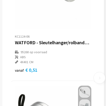
KC1124-06
WATFORD - Sleutelhanger/rolbandmaat 1 m
95268
op voorraad
ABS
4X4X1 CM
€ 0,51
vanaf