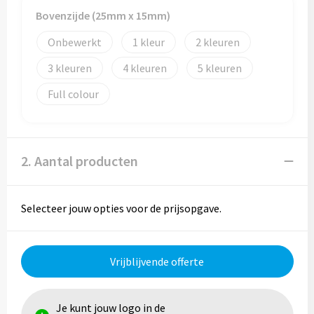
Reistassen
Bovenzijde (25mm x 15mm)
Reistassensets
Onbewerkt
1
2
3
4
5
Rugzakken
Full colour
Schoenentassen
Schoudertassen
2. Aantal producten
Sporttassen
Selecteer jouw opties voor de prijsopgave.
Strandtassen
Tablettassen
Vrijblijvende offerte
Toilettassen
Je kunt jouw logo in de
Waterbestendige tassen