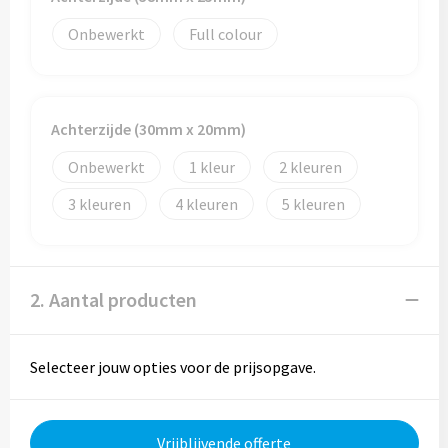
Reistassen
Onbewerkt
Full colour
Reistassensets
Rugzakken
Achterzijde (30mm x 20mm)
Schoenentassen
Onbewerkt
1
2
Schoudertassen
3
4
5
Sporttassen
2. Aantal producten
Strandtassen
Tablettassen
Selecteer jouw opties voor de prijsopgave.
Toilettassen
Vrijblijvende offerte
Waterbestendige tassen