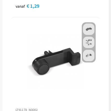
€ 1,29
vanaf
LT91178_N0002