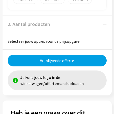
Trolleys
2. Aantal producten
Aktetassen
Goodiebags
Selecteer jouw opties voor de prijsopgave.
Vrijblijvende offerte
Je kunt jouw logo in de
winkelwagen/offertemand uploaden
Heb je een vraag over dit