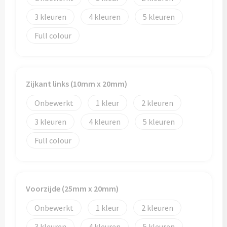
Reistassen
3
4
5
Reistassensets
Full colour
Rugzakken
Schoenentassen
Zijkant links (10mm x 20mm)
Schoudertassen
Onbewerkt
1
2
3
4
5
Sporttassen
Full colour
Strandtassen
Tablettassen
Voorzijde (25mm x 20mm)
Toilettassen
Onbewerkt
1
2
Waterbestendige tassen
3
4
5