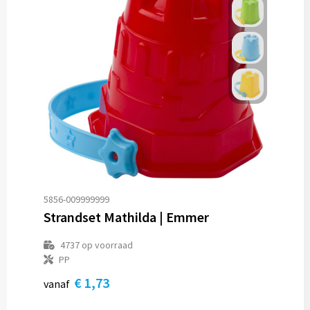
5856-009999999
Strandset Mathilda | Emmer
4737
op voorraad
PP
€ 1,73
vanaf