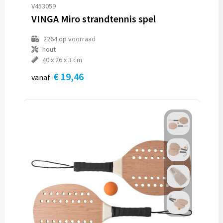
V453059
VINGA Miro strandtennis spel
2264
op voorraad
hout
40 x 26 x 3 cm
€ 19,46
vanaf