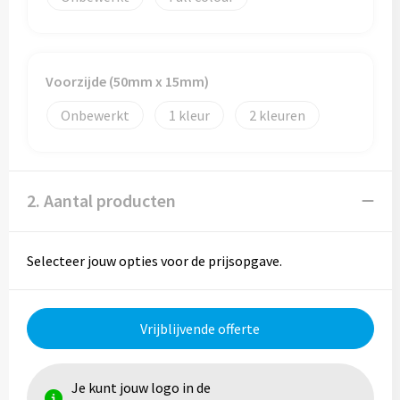
Reistassen
Reistassensets
Voorzijde (50mm x 15mm)
Rugzakken
Onbewerkt
1
2
Schoenentassen
Schoudertassen
2. Aantal producten
Sporttassen
Selecteer jouw opties voor de prijsopgave.
Strandtassen
Tablettassen
Vrijblijvende offerte
Toilettassen
Je kunt jouw logo in de
Waterbestendige tassen