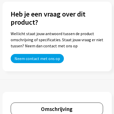
Trolleys
Heb je een vraag over dit
product?
Aktetassen
Wellicht staat jouw antwoord tussen de product
Goodiebags
omschrijving of specificaties. Staat jouw vraag er niet
tussen? Neem dan contact met ons op
Neem contact met ons op
Omschrijving