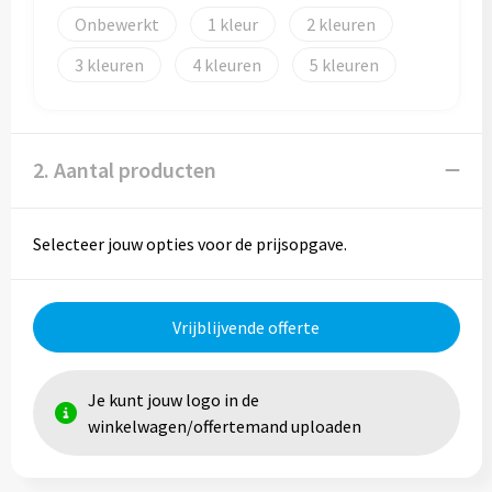
Reistassen
Onbewerkt
1
2
Reistassensets
3
4
5
Rugzakken
Schoenentassen
2. Aantal producten
Schoudertassen
Selecteer jouw opties voor de prijsopgave.
Sporttassen
Strandtassen
Vrijblijvende offerte
Tablettassen
Je kunt jouw logo in de
winkelwagen/offertemand uploaden
Toilettassen
Waterbestendige tassen