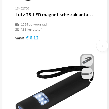
13402700
Lutz 28-LED magnetische zaklantaarn
1524
op voorraad
ABS-kunststof
€ 6,12
vanaf