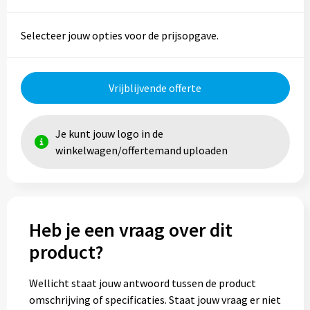
Trolleys
Selecteer jouw opties voor de prijsopgave.
Aktetassen
Vrijblijvende offerte
Goodiebags
Je kunt jouw logo in de
winkelwagen/offertemand uploaden
Heb je een vraag over dit
product?
Wellicht staat jouw antwoord tussen de product
omschrijving of specificaties. Staat jouw vraag er niet