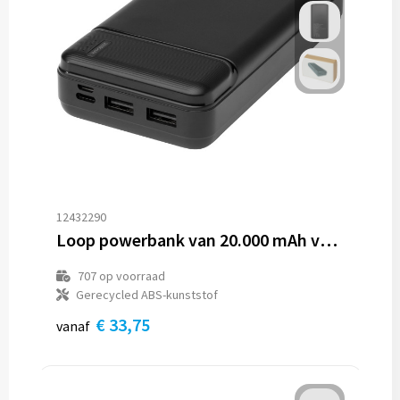
12432290
Loop powerbank van 20.000 mAh van gerecycled plastic
707
op voorraad
Gerecycled ABS-kunststof
€ 33,75
vanaf