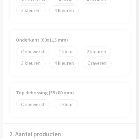
Reistassen
3
4
Reistassensets
Rugzakken
Onderkant (60x115 mm)
Schoenentassen
Onbewerkt
1
2
Schoudertassen
3
4
Graveren
Sporttassen
Strandtassen
Top debossing (55x80 mm)
Onbewerkt
1
Tablettassen
Toilettassen
2. Aantal producten
Waterbestendige tassen