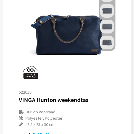
522019
VINGA Hunton weekendtas
306
op voorraad
Polyester, Polyester
48.5 x 25 x 30 cm