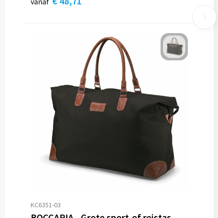
€ 48,71
vanaf
KC6351-03
BOCCARIA - Grote sport-of reistas