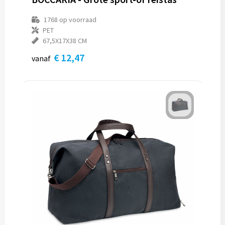
1768
op voorraad
PET
67,5X17X38 CM
€ 12,47
vanaf