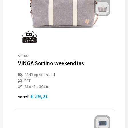
517001
VINGA Sortino weekendtas
1143
op voorraad
PET
23 x 48 x 30 cm
€ 29,21
vanaf