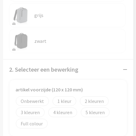
Reistassen
grijs
Reistassensets
Rugzakken
zwart
Schoenentassen
Schoudertassen
2. Selecteer een bewerking
Sporttassen
artikel voorzijde (120 x 120 mm)
Strandtassen
Onbewerkt
1
2
Tablettassen
3
4
5
Toilettassen
Full colour
Waterbestendige tassen