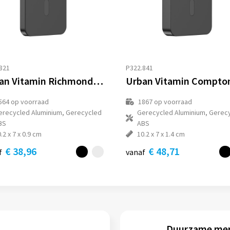
821
P322.841
Urban Vitamin Richmond RCS rplastic/alu 5000 mAh powerbank
564
op voorraad
1867
op voorraad
erecycled Aluminium, Gerecycled
Gerecycled Aluminium, Gerec
BS
ABS
.2 x 7 x 0.9 cm
10.2 x 7 x 1.4 cm
€ 38,96
€ 48,71
f
vanaf
Duurzame me