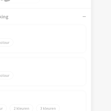
king
colour
colour
2
3