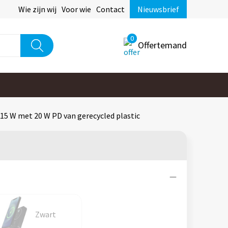
Wie zijn wij
Voor wie
Contact
Nieuwsbrief
0
Offertemand
5 W met 20 W PD van gerecycled plastic
Zwart