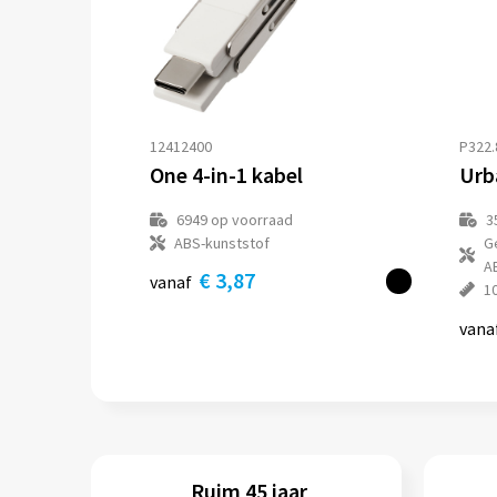
12412400
P322.
One 4-in-1 kabel
6949
op voorraad
3
ABS-kunststof
G
A
€ 3,87
vanaf
10
vana
Ruim 45 jaar