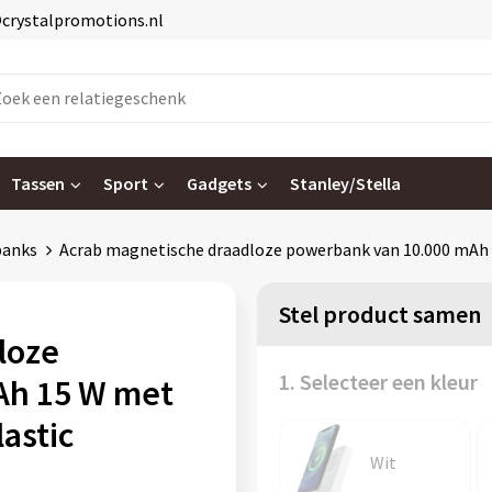
@crystalpromotions.nl
Tassen
Sport
Gadgets
Stanley/Stella
banks
Acrab magnetische draadloze powerbank van 10.000 mAh 1
Stel product samen
loze
1. Selecteer een kleur
Ah 15 W met
astic
Wit