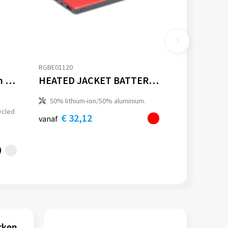
RGBE01120
Urban Vitamin Compton RCS rplastic/alu 10.000 mAh powerbank
HEATED JACKET BATTERY PACK
50% lithium-ion/50% aluminium.
ycled
€ 32,12
vanaf
rken