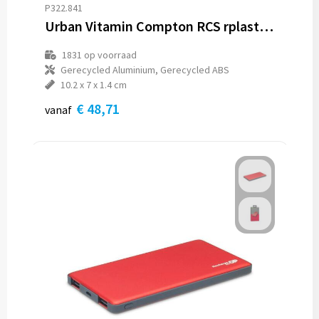
P322.841
Urban Vitamin Compton RCS rplastic/alu 10.000 mAh powerbank
1831
op voorraad
Gerecycled Aluminium, Gerecycled ABS
10.2 x 7 x 1.4 cm
€ 48,71
vanaf