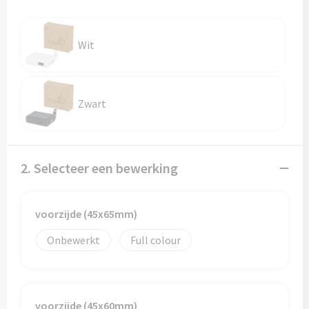
Reistassen
Reistassensets
Wit
Rugzakken
Schoenentassen
Zwart
Schoudertassen
2. Selecteer een bewerking
Sporttassen
Strandtassen
voorzijde (45x65mm)
Tablettassen
Onbewerkt
Full colour
Toilettassen
voorzijde (45x60mm)
Waterbestendige tassen