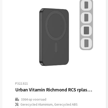
P322.821
Urban Vitamin Richmond RCS rplastic/alu 5000 mAh powerbank
3364
op voorraad
Gerecycled Aluminium, Gerecycled ABS