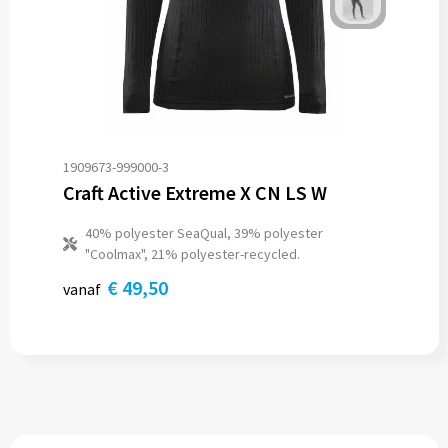
1909673-999000-3
Craft Active Extreme X CN LS W
40% polyester SeaQual, 39% polyester
"Coolmax", 21% polyester-recycled.
€ 49,50
vanaf