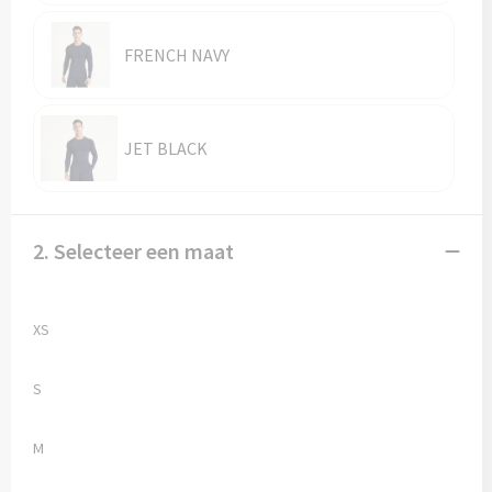
Reistassen
FRENCH NAVY
Reistassensets
Rugzakken
JET BLACK
Schoenentassen
Schoudertassen
2. Selecteer een maat
Sporttassen
Strandtassen
XS
Tablettassen
S
Toilettassen
M
Waterbestendige tassen