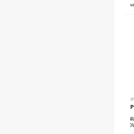
v
2
P