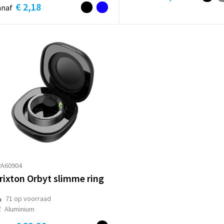
€ 2,18
anaf
PA60904
rixton Orbyt slimme ring
71
op voorraad
Aluminium