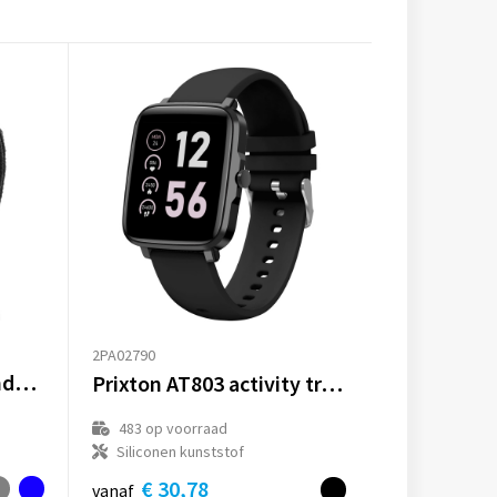
2PA02790
Endo draagbare gezondheidstracker
Prixton AT803 activity tracker met thermometer
483
op voorraad
Siliconen kunststof
€ 30,78
vanaf