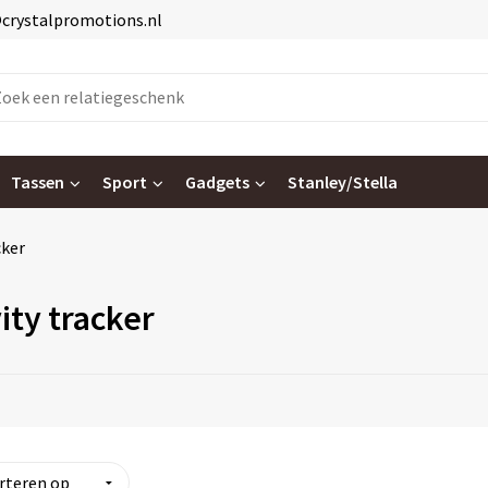
@crystalpromotions.nl
Tassen
Sport
Gadgets
Stanley/Stella
cker
ity tracker