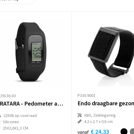
P330.9001
O9136-03
BRATARA - Pedometer armband
ABS, Zinklegering
22506
op voorraad
4.2 x 2.7 x 0.8 cm
Siliconen
25X2,6X1,3 CM
€ 24,33
vanaf