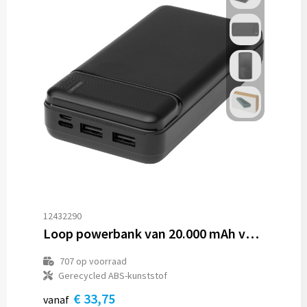
12432290
Loop powerbank van 20.000 mAh van gerecycled plastic
707
op voorraad
Gerecycled ABS-kunststof
€ 33,75
vanaf