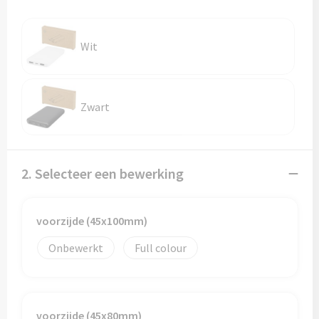
Reistassen
Reistassensets
Wit
Rugzakken
Schoenentassen
Zwart
Schoudertassen
2. Selecteer een bewerking
Sporttassen
Strandtassen
voorzijde (45x100mm)
Tablettassen
Onbewerkt
Full colour
Toilettassen
voorzijde (45x80mm)
Waterbestendige tassen