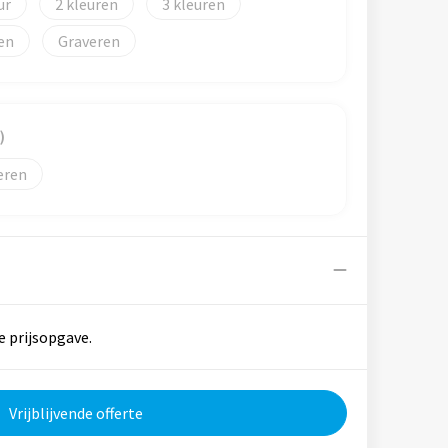
2
3
Graveren
)
eren
e prijsopgave.
Vrijblijvende offerte