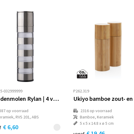
5-032999999
P262.319
Kruidenmolen Rylan | 4 vakjes
887
op voorraad
2316
op voorraad
eramiek, RVS 201, ABS
Bamboe, Keramiek
5 x 5 x 14.8 x ø 5 cm
€ 6,60
f
€ 19,46
vanaf