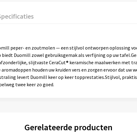
Specificaties
ll peper- en zoutmolen — een stijlvol ontworpen oplossing voo
 biedt Duomill zowel gebruiksgemak als verfijning op uw tafel.Gem
afzonderlijke, slijtvaste CeraCut® keramische maalwerken met tr
aromadoppen houden uw kruiden vers en zorgen ervoor dat uw werk
straling levert Duomill keer op keer topprestaties.Stijlvol, prakt
elweg twee keer zo goed.
Gerelateerde producten