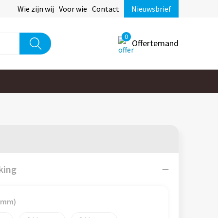
Wie zijn wij
Voor wie
Contact
Nieuwsbrief
0
Offertemand
king
0 mm)