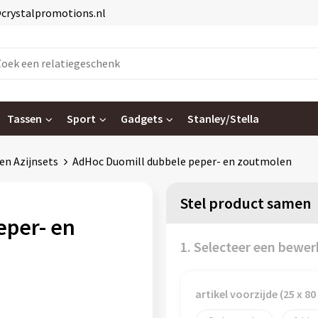
@crystalpromotions.nl
Tassen
Sport
Gadgets
Stanley/Stella
 en Azijnsets
AdHoc Duomill dubbele peper- en zoutmolen
Stel product samen
eper- en
1. Selecteer een bewer
artikel voorzijde (25 x 8