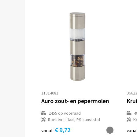
11314081
96623
Auro zout- en pepermolen
2455
op voorraad
4
Roestvrij staal, PS-kunststof
K
€ 9,72
vanaf
vana