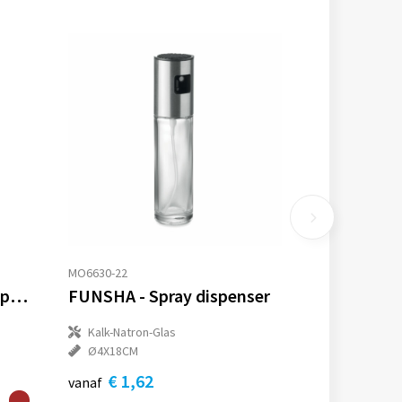
MO6630-22
Ukiyo bamboe zout- en pepermolenset
FUNSHA - Spray dispenser
Kalk-Natron-Glas
Ø4X18CM
€ 1,62
vanaf