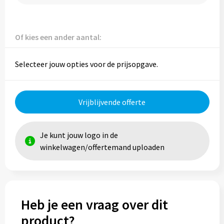
Reistassen
Reistassensets
Of kies een ander aantal:
Rugzakken
Selecteer jouw opties voor de prijsopgave.
Schoenentassen
Schoudertassen
Vrijblijvende offerte
Sporttassen
Je kunt jouw logo in de
winkelwagen/offertemand uploaden
Strandtassen
Tablettassen
Toilettassen
Heb je een vraag over dit
product?
Waterbestendige tassen