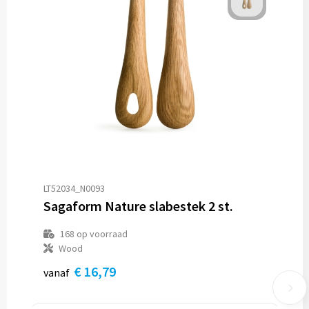
LT52034_N0093
Sagaform Nature slabestek 2 st.
168
op voorraad
Wood
€ 16,79
vanaf