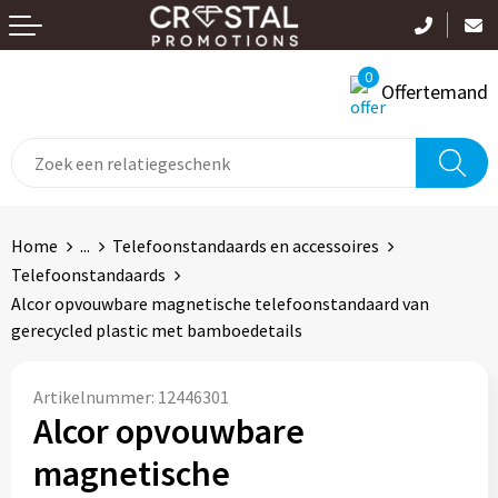
Terug
Terug
Terug
Terug
Terug
Terug
0
Aanstekers
Badtextiel en Douche
Bidons en Sportflessen
Handtassen
Broeken
Drones
Offertemand
Anti-stress
Bodywarmers
Mokken
Clutches
Caps, Hoeden en Mutsen
Platenspelers
Elektronica, Gadgets en USB
Broeken en Rokken
Sets
Accessoires voor tassen
Jassen
Camera's en projectoren
Feestartikelen
Caps, Hoeden en Mutsen
Bekers
Autotassen
Polo's
USB Stekkers
Home
...
Telefoonstandaards en accessoires
Telefoonstandaards
Fitness
Dekens, Fleecedekens en Kussens
Schoteltjes
Boodschappentassen
Sportaccessoires
Batterijen
Alcor opvouwbare magnetische telefoonstandaard van
gerecycled plastic met bamboedetails
Huis, Tuin en Keuken
Gezichtsmaskers en mondkapjes
Plastic bekers
Bowlingtassen
T-Shirts
Radio's
Artikelnummer:
12446301
Kantoor en Zakelijk
Handschoenen en Sjaals
Kopjes
Collegetassen
Zwemkleding
Tabletstandaards en accessoires
Alcor opvouwbare
magnetische
Kerst
Jassen
Crossbody tassen
Trainingspakken
Hoofdtelefoons