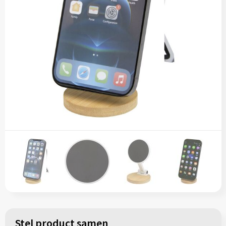
Snoepgoed
Vesten
Koeltassen en Koelboxen
Kleding sets
Spellen voor binnen en buiten
Gilets
Koffers en Trolleys
Veiligheid, Auto en Fiets
Blazers
Laptop hoezen en tassen
Vrije tijd en Strand
Lunchtassen
Waterflesjes
Matrozentassen
Themapakketten
Opbergtassen
Opvouwbare tassen
Papieren tassen
Promotietassen
Stel product samen