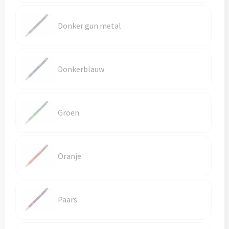
Reistassen
Donker gun metal
Reistassensets
Rugzakken
Donkerblauw
Schoenentassen
Schoudertassen
Groen
Sporttassen
Strandtassen
Oranje
Tablettassen
Paars
Toilettassen
Waterbestendige tassen