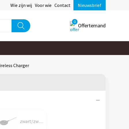
Wie zijn wij
Voor wie
Contact
Nieuwsbrief
0
Offertemand
reless Charger
zwart/zwart