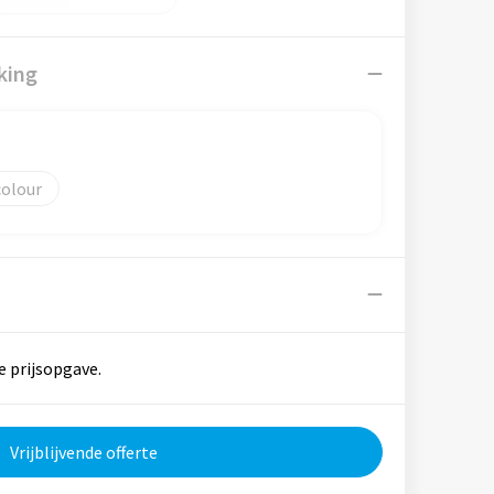
king
colour
e prijsopgave.
Vrijblijvende offerte