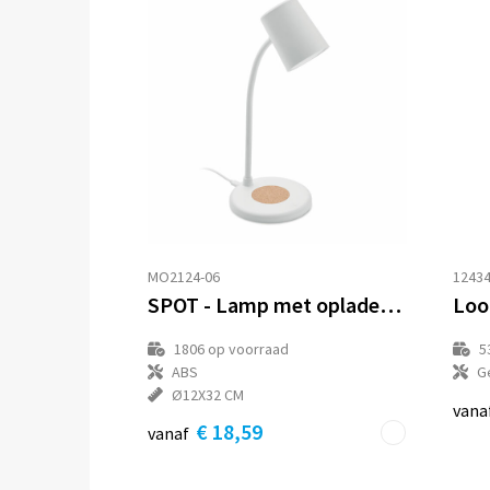
MO2124-06
1243
SPOT - Lamp met oplader en speaker
1806
op voorraad
5
ABS
G
Ø12X32 CM
vana
€ 18,59
vanaf