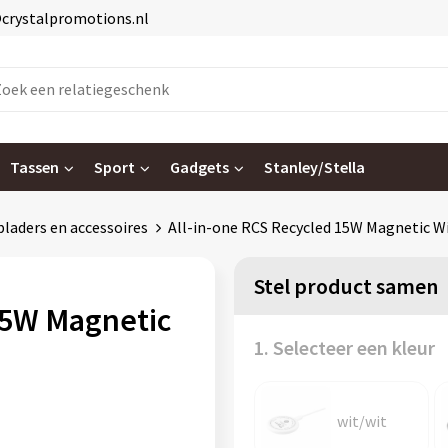
@crystalpromotions.nl
Tassen
Sport
Gadgets
Stanley/Stella
laders en accessoires
All-in-one RCS Recycled 15W Magnetic Wi
Stel product samen
15W Magnetic
1. Selecteer een kleur
wit/wit