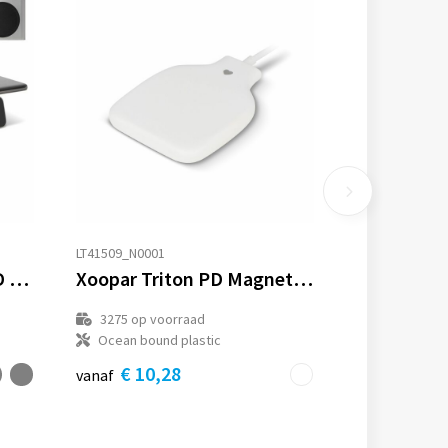
LT41509_N0001
Xoopar Reddi Charge PD klok met draadloze oplader
Xoopar Triton PD Magnetic Wireless Charger
3275
op voorraad
Ocean bound plastic
€ 10,28
vanaf