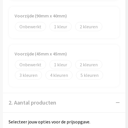
Reistassen
Reistassensets
Voorzijde (90mm x 40mm)
Onbewerkt
1
2
Rugzakken
Schoenentassen
Voorzijde (45mm x 45mm)
Schoudertassen
Onbewerkt
1
2
Sporttassen
3
4
5
Strandtassen
Tablettassen
2. Aantal producten
Toilettassen
Selecteer jouw opties voor de prijsopgave.
Waterbestendige tassen