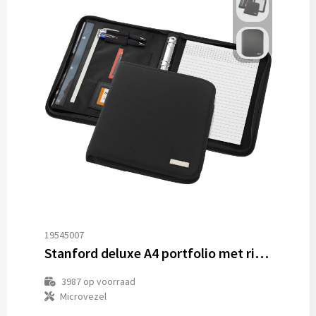
19545007
Stanford deluxe A4 portfolio met ritssluiting
3987
op voorraad
Microvezel